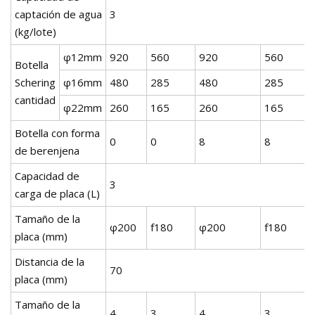
captación de agua
3
(kg/lote)
φ12mm
920
560
920
560
Botella
Schering
φ16mm
480
285
480
285
cantidad
φ22mm
260
165
260
165
Botella con forma
0
0
8
8
de berenjena
Capacidad de
3
carga de placa (L)
Tamaño de la
φ200
f180
φ200
f180
placa (mm)
Distancia de la
70
placa (mm)
Tamaño de la
4
3
4
3